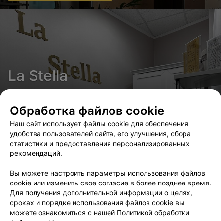
La Stella
1.5 км • Сморговский тракт
Салон красоты
Обработка файлов cookie
Наш сайт использует файлы cookie для обеспечения
удобства пользователей сайта, его улучшения, сбора
статистики и предоставления персонализированных
рекомендаций.
Zhukovskaya
Вы можете настроить параметры использования файлов
cookie или изменить свое согласие в более позднее время.
1.5 км • ул. Леонида Беды
Для получения дополнительной информации о целях,
Салон красоты
сроках и порядке использования файлов cookie вы
можете ознакомиться с нашей
Политикой обработки
Маникюр и педикюр с долговременным покрытием за