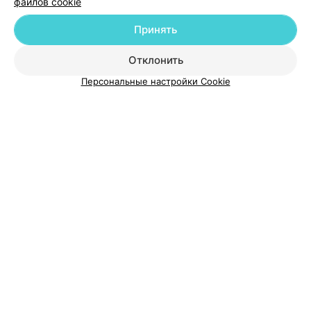
190 рублей!
файлов cookie
Принять
Показать ещё
Отклонить
ВЫ ВЛАДЕЛЕЦ?
Персональные настройки Cookie
О проекте
Новости проекта
Размещение рекламы
Медицинский маркетинг
Публичный договор
Пользовательское соглашение
Способы оплаты
Вакансии
Партнеры
Написать руководителю 103.by
Написать в поддержку
Персональные настройки cookie
Обработка персональных данных