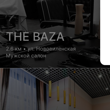
THE BAZA
2.6 км • ул. Нововиленская
Мужской салон