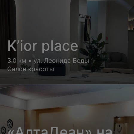
K’ior place
3.0 км • ул. Леонида Беды
Салон красоты
«АлтаДеан» на