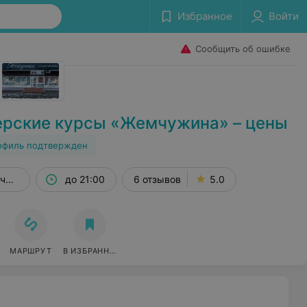
Избранное
Войти
Сообщить об ошибке
ерские курсы «Жемчужина» – цены
офиль подтвержден
а, 66, эт. 1
до 21:00
6 отзывов
5.0
МАРШРУТ
В ИЗБРАННОЕ