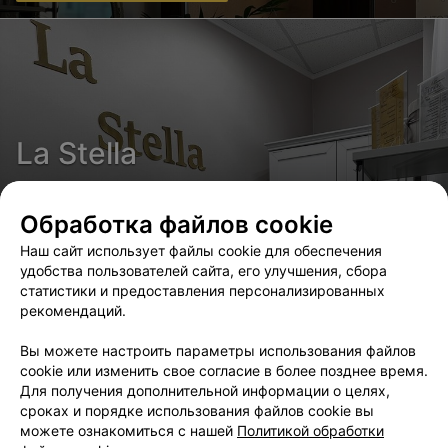
La Stella
1.5 км • Сморговский тракт
Салон красоты
Обработка файлов cookie
Наш сайт использует файлы cookie для обеспечения
удобства пользователей сайта, его улучшения, сбора
статистики и предоставления персонализированных
рекомендаций.
Zhukovskaya
Вы можете настроить параметры использования файлов
cookie или изменить свое согласие в более позднее время.
1.5 км • ул. Леонида Беды
Для получения дополнительной информации о целях,
Салон красоты
сроках и порядке использования файлов cookie вы
можете ознакомиться с нашей
Политикой обработки
Маникюр и педикюр с долговременным покрытием за